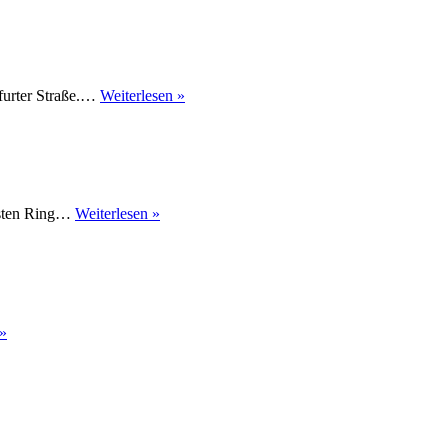
Helene-
furter Straße.…
Weiterlesen »
Lange-
Schule
Fritz-
rsten Ring…
Weiterlesen »
Gansberg-
Schule
Zusammen
 »
Ziele
erreichen