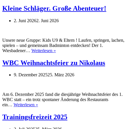
2026
Kleine Schläger. Große Abenteuer!
2. Juni 2026
2. Juni 2026
Unsere neue Gruppe: Kids U9 & Eltern ! Laufen, springen, lachen,
spielen – und gemeinsam Badminton entdecken! Der 1.
Kleine
Wiesbadener…
Weiterlesen »
Schläger.
Große
WBC Weihnachtsfeier zu Nikolaus
Abenteuer!
9. Dezember 2025
25. März 2026
Am 6. Dezember 2025 fand die diesjährige Weihnachtsfeier des 1.
WBC statt – ein trotz spontaner Änderung des Restaurants
WBC
ein…
Weiterlesen »
Weihnachtsfeier
zu
Trainingsfreizeit 2025
Nikolaus