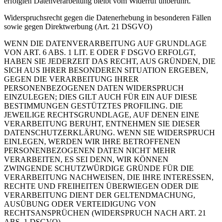
erfolgten Datenverarbeitung bleibt vom Widerruf unberührt.
Widerspruchsrecht gegen die Datenerhebung in besonderen Fällen
sowie gegen Direktwerbung (Art. 21 DSGVO)
WENN DIE DATENVERARBEITUNG AUF GRUNDLAGE
VON ART. 6 ABS. 1 LIT. E ODER F DSGVO ERFOLGT,
HABEN SIE JEDERZEIT DAS RECHT, AUS GRÜNDEN, DIE
SICH AUS IHRER BESONDEREN SITUATION ERGEBEN,
GEGEN DIE VERARBEITUNG IHRER
PERSONENBEZOGENEN DATEN WIDERSPRUCH
EINZULEGEN; DIES GILT AUCH FÜR EIN AUF DIESE
BESTIMMUNGEN GESTÜTZTES PROFILING. DIE
JEWEILIGE RECHTSGRUNDLAGE, AUF DENEN EINE
VERARBEITUNG BERUHT, ENTNEHMEN SIE DIESER
DATENSCHUTZERKLÄRUNG. WENN SIE WIDERSPRUCH
EINLEGEN, WERDEN WIR IHRE BETROFFENEN
PERSONENBEZOGENEN DATEN NICHT MEHR
VERARBEITEN, ES SEI DENN, WIR KÖNNEN
ZWINGENDE SCHUTZWÜRDIGE GRÜNDE FÜR DIE
VERARBEITUNG NACHWEISEN, DIE IHRE INTERESSEN,
RECHTE UND FREIHEITEN ÜBERWIEGEN ODER DIE
VERARBEITUNG DIENT DER GELTENDMACHUNG,
AUSÜBUNG ODER VERTEIDIGUNG VON
RECHTSANSPRÜCHEN (WIDERSPRUCH NACH ART. 21
ABS. 1 DSGVO).