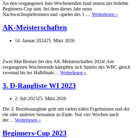
An den vergangenen Juni-Wochenenden fand erneut der beliebte
Beginners-Cup statt, bei dem dieses Jahr neun
Beginners
Nachwuchsspielerinnen und -spieler des 1.…
Weiterlesen »
Cup
2024
AK-Meisterschaften
14. Januar 2024
25. März 2026
Zwei Mal Bronze bei den AK-Meisterschaften 2024! Am
vergangenen Wochenende kämpften sich Spieler des WBC gleich
AK-
zweimal bis ins Halbfinale…
Weiterlesen »
Meisterschaften
3. D-Rangliste WI 2023
2. Juli 2023
25. März 2026
Die 3. Bezirksrangliste geht mit vielen tollen Ergebnissen und der
ein oder anderen Sensation zu Ende. Nur vier Wochen nach
3.
der…
Weiterlesen »
D-
Rangliste
Beginners-Cup 2023
WI