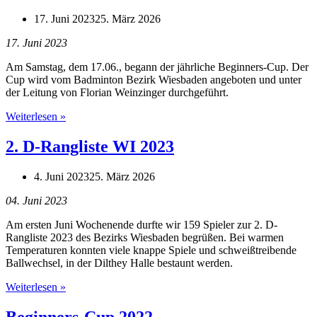
2023
17. Juni 2023
25. März 2026
17. Juni 2023
Am Samstag, dem 17.06., begann der jährliche Beginners-Cup. Der
Cup wird vom Badminton Bezirk Wiesbaden angeboten und unter
der Leitung von Florian Weinzinger durchgeführt.
Beginners-
Weiterlesen »
Cup
2023
2. D-Rangliste WI 2023
4. Juni 2023
25. März 2026
04. Juni 2023
Am ersten Juni Wochenende durfte wir 159 Spieler zur 2. D-
Rangliste 2023 des Bezirks Wiesbaden begrüßen. Bei warmen
Temperaturen konnten viele knappe Spiele und schweißtreibende
Ballwechsel, in der Dilthey Halle bestaunt werden.
2.
Weiterlesen »
D-
Rangliste
Beginners-Cup 2022