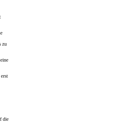
t
ie
s zu
 eine
erst
f die