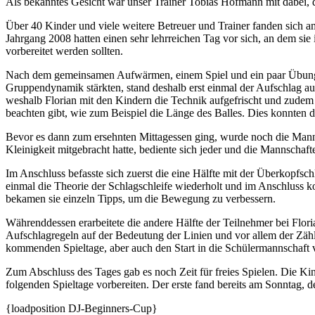
Als bekanntes Gesicht war unser Trainer Tobias Hofmann mit dabei, d
Über 40 Kinder und viele weitere Betreuer und Trainer fanden sich a
Jahrgang 2008 hatten einen sehr lehrreichen Tag vor sich, an dem sie 
vorbereitet werden sollten.
Nach dem gemeinsamen Aufwärmen, einem Spiel und ein paar Übungen
Gruppendynamik stärkten, stand deshalb erst einmal der Aufschlag auf 
weshalb Florian mit den Kindern die Technik aufgefrischt und zudem d
beachten gibt, wie zum Beispiel die Länge des Balles. Dies konnten 
Bevor es dann zum ersehnten Mittagessen ging, wurde noch die Mannsc
Kleinigkeit mitgebracht hatte, bediente sich jeder und die Mannschaf
Im Anschluss befasste sich zuerst die eine Hälfte mit der Überkopfsc
einmal die Theorie der Schlagschleife wiederholt und im Anschluss ko
bekamen sie einzeln Tipps, um die Bewegung zu verbessern.
Währenddessen erarbeitete die andere Hälfte der Teilnehmer bei Flor
Aufschlagregeln auf der Bedeutung der Linien und vor allem der Zähl
kommenden Spieltage, aber auch den Start in die Schülermannschaft v
Zum Abschluss des Tages gab es noch Zeit für freies Spielen. Die Ki
folgenden Spieltage vorbereiten. Der erste fand bereits am Sonntag, d
{loadposition DJ-Beginners-Cup}