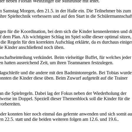
er neben Florian Weinzinger die Minirunde mit leitet.
m Samstag Morgen, den 21.5. in der Halle ein. Die Teilnehmer bis zum
ihre Spieltechnik verbessern und auf den Start in die Schülermannschaf
 für die Koordination, bei dem sich die Kinder kennenlernten und d
dem Plan. Als wichtigster Schlag im Spiel sollte dieser optimal sitzen,
ie Regeln für den korrekten Aufschlag erklärte, da es durchaus einige
die Kinder anschließend noch üben.
haftseinteilung verkündet. Beim vielseitige Buffet, für welches jeder
ten hatten ausreichend Zeit, um ihren Teamnamen festzulegen.
hlagschleife und die andere mit den Badmintonregeln. Bei Tobias wurde 
nnten die Kinder diese üben. Beim Zuwurf aufgeteilt auf die Trainer
ian die Spielregeln. Dabei lag der Fokus neben der Wiederholung der
weise im Doppel. Speziell dieser Themenblock soll die Kinder für die
orbereiten.
nder konnten hier noch einmal das gelernte anwenden und sich somit au
en 22.5. statt und die beiden weiteren folgen am 12.6. und 19.6..