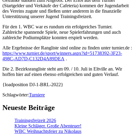
Getränke standen zum Angebot. Der Erlös aus dem Turnier
(Startgelder und Verkäufe der Cafeteria) kommen der Jugendarbeit
des Vereins zugute und fließen unter anderem in die finanzielle
Unterstützung unserer Jugend Trainingsfreizeit.
Für den 1. WBC war es rundum ein erfolgreiches Turnier.
Zahlreiche spannende Spiele, neue Spielerfahrungen und auch
zahlreiche Podiumsplätze konnten erspielt werden.
Alle Ergebnisse der Rangliste sind online zu finden unter turnier.de :
https://www.turnier.de/sport/winners.aspx?id=51738392-3F23-
498C-AD7D-C132D4A89DEA
.
Die 2. Bezirksrangliste steht am 09. / 10. Juli in Eltville an. Wir
hoffen hier auf einen ebenso erfolgreichen und guten Verlauf.
{loadposition DJ-1-BRL-2022}
Schlagwörter:
Turniere
Neueste Beiträge
Trainingsfreizeit 2026
Kleine Schläger. Große Abenteuer!
WBC Weihnachtsfeier zu Nikolaus