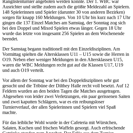
Ranglistenturnier angeboten werden konnte. Der 1. WBC war
Ausrichter und stellte zudem auch die größte Meldezahl an Spielern.
148 Spielerinnen und Spieler (darunter 30 von anderen Bezirken)
sorgen für knapp 160 Meldungen. Von 10 Uhr bis kurz nach 17 Uhr
gingen die 137 Einzel Matches am Samstag, der Sonntag zog sich
bei den Doppel und Mixed Spielen etwas länger. Gegen 18 Uhr
wurde das letzte von insgesamt 256 Spielen an dem Wochenende
beendet.
Der Samstag begann traditionell mit den Einzeldisziplinen. Am
Vormittag spielten die Altersklassen U11 – U15 sowie die Herren in
O19. Neben eher weniger Meldungen in den Altersklassen U15,
waren die WBC Meldungen recht gut auf die Klassen U17, U19
und auch O19 verteilt.
Vor allem der Sonntag war bei den Doppeldisziplinen sehr gut
gesucht und die Tribüne der Dilthey Halle recht voll besetzt. Auf 12
Feldern wurden an den beiden Tagen die Matches ausgetragen.
Abgesehen von leider zwei Verletzungen, ein paar gerissenen Saiten
und zwei kaputten Schlägern, war es ein reibungsloser
Turnierverlauf, der allen Spielerinnen und Spielern viel Spaß
machte.
Für das leibliche Wohl wurde in der Cafeteria mit Würstchen,
Salaten, Kuchen und frischen Waffeln gesorgt. Auch erfrischende