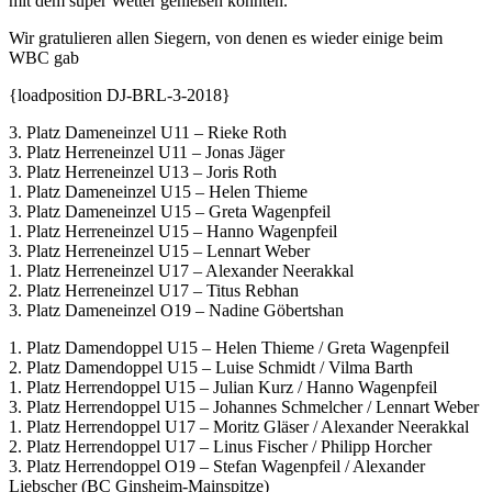
mit dem super Wetter genießen konnten.
Wir gratulieren allen Siegern, von denen es wieder einige beim
WBC gab
{loadposition DJ-BRL-3-2018}
3. Platz Dameneinzel U11 – Rieke Roth
3. Platz Herreneinzel U11 – Jonas Jäger
3. Platz Herreneinzel U13 – Joris Roth
1. Platz Dameneinzel U15 – Helen Thieme
3. Platz Dameneinzel U15 – Greta Wagenpfeil
1. Platz Herreneinzel U15 – Hanno Wagenpfeil
3. Platz Herreneinzel U15 – Lennart Weber
1. Platz Herreneinzel U17 – Alexander Neerakkal
2. Platz Herreneinzel U17 – Titus Rebhan
3. Platz Dameneinzel O19 – Nadine Göbertshan
1. Platz Damendoppel U15 – Helen Thieme / Greta Wagenpfeil
2. Platz Damendoppel U15 – Luise Schmidt / Vilma Barth
1. Platz Herrendoppel U15 – Julian Kurz / Hanno Wagenpfeil
3. Platz Herrendoppel U15 – Johannes Schmelcher / Lennart Weber
1. Platz Herrendoppel U17 – Moritz Gläser / Alexander Neerakkal
2. Platz Herrendoppel U17 – Linus Fischer / Philipp Horcher
3. Platz Herrendoppel O19 – Stefan Wagenpfeil / Alexander
Liebscher (BC Ginsheim-Mainspitze)