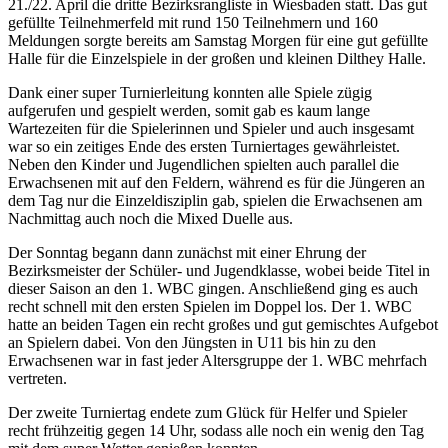
21./22. April die dritte Bezirksrangliste in Wiesbaden statt. Das gut
gefüllte Teilnehmerfeld mit rund 150 Teilnehmern und 160
Meldungen sorgte bereits am Samstag Morgen für eine gut gefüllte
Halle für die E
inzelspiele in der großen und kleinen Dilthey Halle.
Dank einer super Turnierleitung konnten alle Spiele zügig
aufgerufen und gespielt werden, somit gab es kaum lange
Wartezeiten für die Spielerinnen und Spieler und auch insgesamt
war so ein zeitiges Ende des ersten Turniertages gewährleistet.
Neben den Kinder und Jugendlichen spielten auch parallel die
Erwachsenen mit auf den Feldern, während es für die Jüngeren an
dem Tag nur die Einzeldisziplin gab, spielen die Erwachsenen am
Nachmittag auch noch die Mixed Duelle aus.
Der Sonntag begann dann zunächst mit einer Ehrung der
Bezirksmeister der Schüler- und Jugendklasse, wobei beide Titel in
dieser Saison an den 1. WBC gingen. Anschließend ging es auch
recht schnell mit den ersten Spielen im Doppel los. Der 1. WBC
hatte an beiden Tagen ein recht großes und gut gemischtes Aufgebot
an Spielern dabei. Von den Jüngsten in U11 bis hin zu den
Erwachsenen war in fast jeder Altersgruppe der 1. WBC mehrfach
vertreten.
Der zweite Turniertag endete zum Glück für Helfer und Spieler
recht frühzeitig gegen 14 Uhr, sodass alle noch ein wenig den Tag