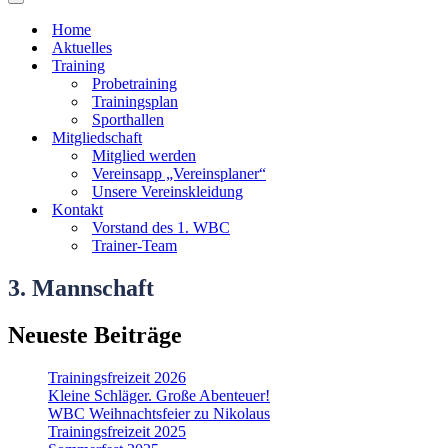
Navigationsmenü
Home
Aktuelles
Training
Probetraining
Trainingsplan
Sporthallen
Mitgliedschaft
Mitglied werden
Vereinsapp „Vereinsplaner“
Unsere Vereinskleidung
Kontakt
Vorstand des 1. WBC
Trainer-Team
3. Mannschaft
Neueste Beiträge
Trainingsfreizeit 2026
Kleine Schläger. Große Abenteuer!
WBC Weihnachtsfeier zu Nikolaus
Trainingsfreizeit 2025