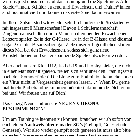
wir uns jetzt umso mehr auf das Training und die Spielrunde. Alle
Spieler*innen, Schüler, Jugend und Erwachsen, und Trainer*innen
sind hochmotiviert und können das erste Spiel kaum erwarten!
In dieser Saison sind wir wieder sehr breit aufgestellt. So starten wir
mit insgesamt 8 Mannschaften! Davon 1 Schülermannschaft,
2Jugendmannschaften und 5 Mannschaften bei den Erwachsenen.
Letztere spielen 2x in der C-Klasse, 1x in der B-Klasse und diesmal
sogar 2x in der Bezirksoberliga! Viele unserer Jugendlichen starten
dieses Mal bei den Erwachsenen, sodass sich ganz neue
Konstellationen und sicher spannende Spiele entwickeln werden.
Aber auch unsere Kids U12, Kids U19 und Hobbyspieler, die nicht
in einer Mannschaft spielen, freuen sich sehr über den Trainingsstart
nach den Sommerferien! Die Liebe zum Badminton kann eben auch
ein Virus nicht in Vergessenheit geraten lassen. 🙂 Wenn Du gerne
mal in ein Probetraining kommen möchtest, dann melde Dich gerne
bei uns! Wir freuen uns auf Dich!
Das einzig Neue sind unsere
NEUEN CORONA-
BESTIMMUNGEN!
Um am Training teilnehmen zu können, brauchen wir ab sofort von
euch einen
Nachweis über eins der 3G’s
(Geimpft, Getestet oder
Genesen). Wer also weder geimpft noch genesen ist muss also bitte
zu jeder Trainingseinheit einen negativen Test vorweisen