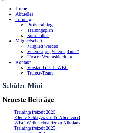
Navigationsmenü
Home
Aktuelles
Training
Probetraining
Trainingsplan
Sporthallen
Mitgliedschaft
Mitglied werden
Vereinsapp „Vereinsplaner“
Unsere Vereinskleidung
Kontakt
Vorstand des 1. WBC
Trainer-Team
Schüler Mini
Neueste Beiträge
Trainingsfreizeit 2026
Kleine Schläger. Große Abenteuer!
WBC Weihnachtsfeier zu Nikolaus
Trainingsfreizeit 2025