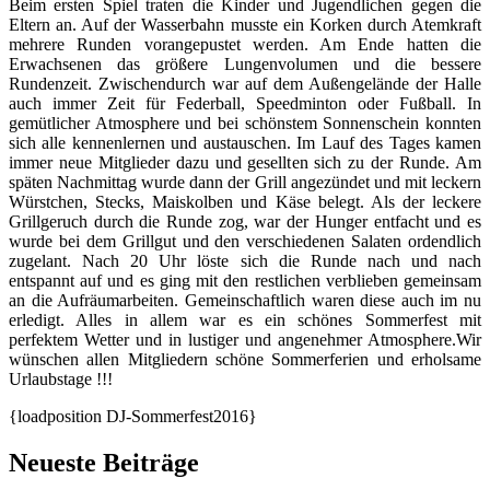
Beim ersten Spiel traten die Kinder und Jugendlichen gegen die
Eltern an. Auf der Wasserbahn musste ein Korken durch Atemkraft
mehrere Runden vorangepustet werden. Am Ende hatten die
Erwachsenen das größere Lungenvolumen und die bessere
Rundenzeit. Zwischendurch war auf dem Außengelände der Halle
auch immer Zeit für Federball, Speedminton oder Fußball. In
gemütlicher Atmosphere und bei schönstem Sonnenschein konnten
sich alle kennenlernen und austauschen. Im Lauf des Tages kamen
immer neue Mitglieder dazu und gesellten sich zu der Runde. Am
späten Nachmittag wurde dann der Grill angezündet und mit leckern
Würstchen, Stecks, Maiskolben und Käse belegt. Als der leckere
Grillgeruch durch die Runde zog, war der Hunger entfacht und es
wurde bei dem Grillgut und den verschiedenen Salaten ordendlich
zugelant. Nach 20 Uhr löste sich die Runde nach und nach
entspannt auf und es ging mit den restlichen verblieben gemeinsam
an die Aufräumarbeiten. Gemeinschaftlich waren diese auch im nu
erledigt. Alles in allem war es ein schönes Sommerfest mit
perfektem Wetter und in lustiger und angenehmer Atmosphere.Wir
wünschen allen Mitgliedern schöne Sommerferien und erholsame
Urlaubstage !!!
{loadposition DJ-Sommerfest2016}
Neueste Beiträge