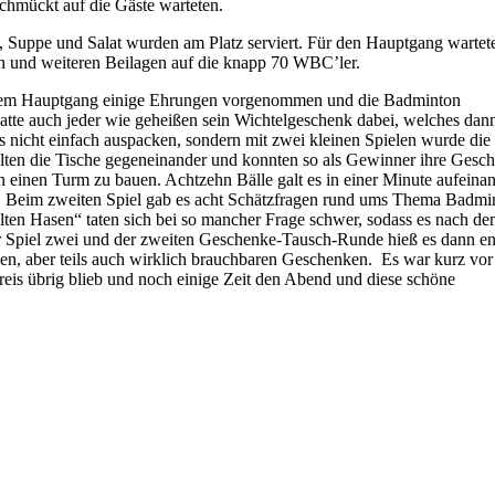
schmückt auf die Gäste warteten.
s, Suppe und Salat wurden am Platz serviert. Für den Hauptgang wartet
ösen und weiteren Beilagen auf die knapp 70 WBC’ler.
 dem Hauptgang einige Ehrungen vorgenommen und die Badminton
h hatte auch jeder wie geheißen sein Wichtelgeschenk dabei, welches dan
s nicht einfach auspacken, sondern mit zwei kleinen Spielen wurde die
lten die Tische gegeneinander und konnten so als Gewinner ihre Gesc
n einen Turm zu bauen. Achtzehn Bälle galt es in einer Minute aufeina
sten. Beim zweiten Spiel gab es acht Schätzfragen rund ums Thema Badmi
ten Hasen“ taten sich bei so mancher Frage schwer, sodass es nach de
Spiel zwei und der zweiten Geschenke-Tausch-Runde hieß es dann en
gen, aber teils auch wirklich brauchbaren Geschenken. Es war kurz vor
Kreis übrig blieb und noch einige Zeit den Abend und diese schöne