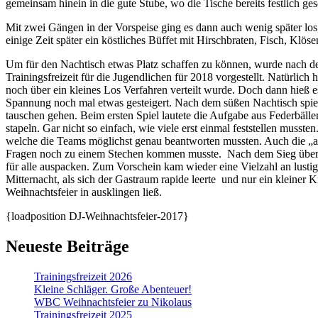
gemeinsam hinein in die gute Stube, wo die Tische bereits festlich ge
Mit zwei Gängen in der Vorspeise ging es dann auch wenig später lo
einige Zeit später ein köstliches Büffet mit Hirschbraten, Fisch, Kl
Um für den Nachtisch etwas Platz schaffen zu können, wurde nach
Trainingsfreizeit für die Jugendlichen für 2018 vorgestellt. Natürlic
noch über ein kleines Los Verfahren verteilt wurde. Doch dann hieß e
Spannung noch mal etwas gesteigert. Nach dem süßen Nachtisch spie
tauschen gehen. Beim ersten Spiel lautete die Aufgabe aus Federbälle
stapeln. Gar nicht so einfach, wie viele erst einmal feststellen mus
welche die Teams möglichst genau beantworten mussten. Auch die „al
Fragen noch zu einem Stechen kommen musste. Nach dem Sieg über 
für alle auspacken. Zum Vorschein kam wieder eine Vielzahl an lusti
Mitternacht, als sich der Gastraum rapide leerte und nur ein kleiner 
Weihnachtsfeier in ausklingen ließ.
{loadposition DJ-Weihnachtsfeier-2017}
Neueste Beiträge
Trainingsfreizeit 2026
Kleine Schläger. Große Abenteuer!
WBC Weihnachtsfeier zu Nikolaus
Trainingsfreizeit 2025