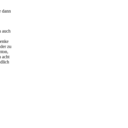
e dann
n auch
henke
nder zu
nton,
n acht
dlich