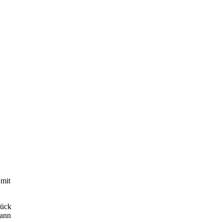
 mit
rück
dann