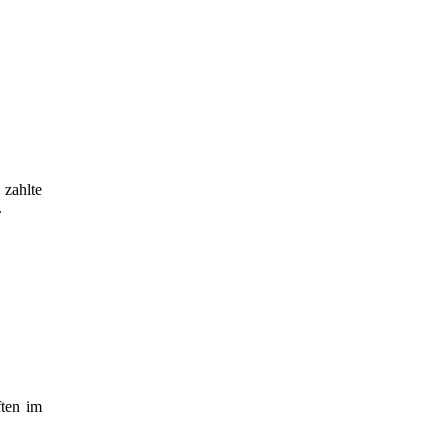
 zahlte
.
ften im