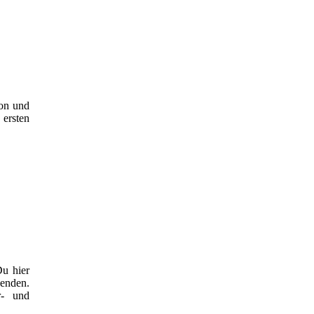
ton und
 ersten
Du hier
wenden.
r- und