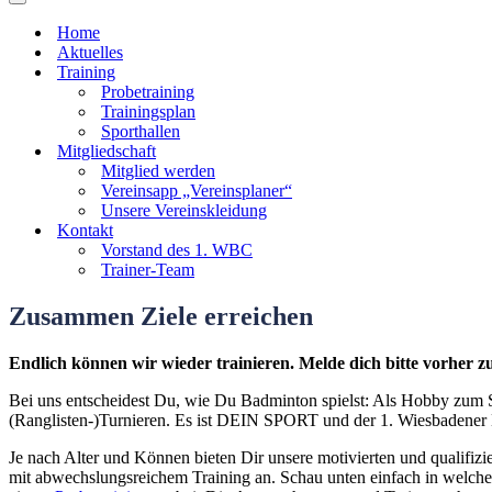
Navigationsmenü
Home
Aktuelles
Training
Probetraining
Trainingsplan
Sporthallen
Mitgliedschaft
Mitglied werden
Vereinsapp „Vereinsplaner“
Unsere Vereinskleidung
Kontakt
Vorstand des 1. WBC
Trainer-Team
Zusammen Ziele erreichen
Endlich können wir wieder trainieren. Melde dich bitte vorher z
Bei uns entscheidest Du, wie Du Badminton spielst: Als Hobby zum Sp
(Ranglisten-)Turnieren. Es ist DEIN SPORT und der 1. Wiesbadener 
Je nach Alter und Können bieten Dir unsere motivierten und qualifi
mit abwechslungsreichem Training an. Schau unten einfach in welc