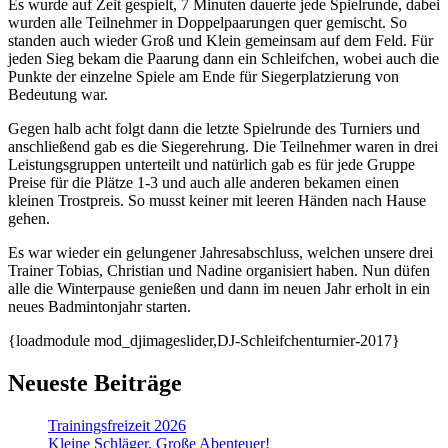
Es wurde auf Zeit gespielt, 7 Minuten dauerte jede Spielrunde, dabei
wurden alle Teilnehmer in Doppelpaarungen quer gemischt. So
standen auch wieder Groß und Klein gemeinsam auf dem Feld. Für
jeden Sieg bekam die Paarung dann ein Schleifchen, wobei auch die
Punkte der einzelne Spiele am Ende für Siegerplatzierung von
Bedeutung war.
Gegen halb acht folgt dann die letzte Spielrunde des Turniers und
anschließend gab es die Siegerehrung. Die Teilnehmer waren in drei
Leistungsgruppen unterteilt und natürlich gab es für jede Gruppe
Preise für die Plätze 1-3 und auch alle anderen bekamen einen
kleinen Trostpreis. So musst keiner mit leeren Händen nach Hause
gehen.
Es war wieder ein gelungener Jahresabschluss, welchen unsere drei
Trainer Tobias, Christian und Nadine organisiert haben. Nun düfen
alle die Winterpause genießen und dann im neuen Jahr erholt in ein
neues Badmintonjahr starten.
{loadmodule mod_djimageslider,DJ-Schleifchenturnier-2017}
Neueste Beiträge
Trainingsfreizeit 2026
Kleine Schläger. Große Abenteuer!